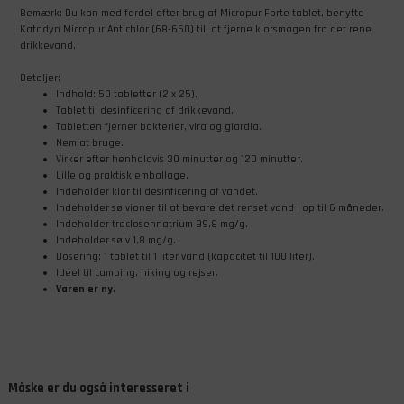
Bemærk: Du kan med fordel efter brug af Micropur Forte tablet, benytte
Katadyn Micropur Antichlor (68-660) til, at fjerne klorsmagen fra det rene
drikkevand.
Detaljer:
Indhold: 50 tabletter (2 x 25).
Tablet til desinficering af drikkevand.
Tabletten fjerner bakterier, vira og giardia.
Nem at bruge.
Virker efter henholdvis 30 minutter og 120 minutter.
Lille og praktisk emballage.
Indeholder klor til desinficering af vandet.
Indeholder sølvioner til at bevare det renset vand i op til 6 måneder.
Indeholder troclosennatrium 99,8 mg/g.
Indeholder sølv 1,8 mg/g.
Dosering: 1 tablet til 1 liter vand (kapacitet til 100 liter).
Ideel til camping, hiking og rejser.
Varen er ny.
Måske er du også interesseret i