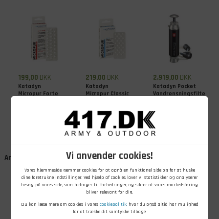
199,00
DKK
219,00
DKK
2.919,00
DKK
Katadyn
Katadyn
Katadyn Pocket
Micropur Forte
Micropur Classic
Vandrensningsfilter
MF1/100T
MC 1T
På lager - Køb nu
På lager - Køb nu
På lager - Køb nu
Vi anvender cookies!
Andre kunder købte også
Vores hjemmeside gemmer cookies for at opnå en funktionel side og for at huske
dine foretrukne indstillinger. Ved hjælp af cookies laver vi statistikker og analyserer
besøg på vores side, som bidrager til forbedringer, og sikrer at vores markedsføring
bliver relevant for dig.
Du kan læse mere om cookies i vores
cookiepolitik
, hvor du også altid har mulighed
for at trække dit samtykke tilbage.