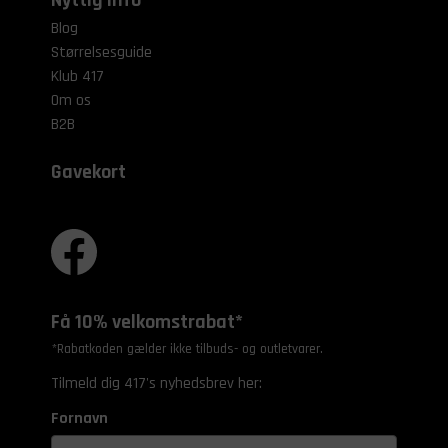
Nyttig info
Blog
Størrelsesguide
Klub 417
Om os
B2B
Gavekort
Få 10% velkomstrabat*
*Rabatkoden gælder ikke tilbuds- og outletvarer.
Tilmeld dig 417's nyhedsbrev her:
Fornavn