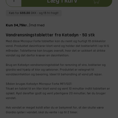
Læg i kurv
Køb for
699,00
DKK
- og få fri fragt!
Vandrensningstabletter fra Katadyn - 50 stk
Med disse Micropur Forte tabletter kan du nemt og hurtigt få drikkeklar
vand. Produktet desinficerer klart vand og holder det bakteriefrit i op til 6
måneder. Tabletterne kan bruges overalt, hvor det er usikkert at drikke
vandet og det derfor kræver en desinfektion.
Brug en Katadyn vandrensningstablet for rensning af vira, bakterier og
giardia ved hjælp af klor og sølvioner. Produktet er velegnet til
vanddesinfektion og bevaring. Ideel til behandling af vand på rejser.
Sådan bruges Katadyn Micropur Forte MF1/50T:
Tilsæt en tablet til en liter klart vand og vent 10 minutter indtil tabletten er
opløst. Ryst derefter godt og vent yderligere 20 minutter, før du bruger
vandet.
Hvis vandet er meget koldt eller du er bekymret for, at der skulle være
Giardia cyster i vandet, skal du vente i op til 2 timer.