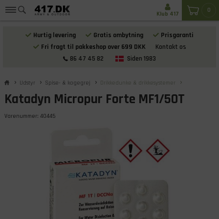
0
Klub 417
Hurtig levering
Gratis ombytning
Prisgaranti
Fri fragt til pakkeshop over 699 DKK
Kontakt os
86 47 45 82
Siden 1983
Udstyr
Spise- & kogegrej
Drikkedunke & drikkesystemer
Katadyn Micropur Forte MF1/50T
Varenummer:
40445