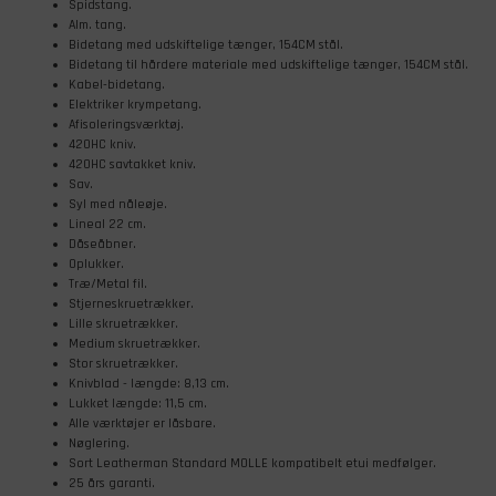
Spidstang.
Alm. tang.
Bidetang med udskiftelige tænger, 154CM stål.
Bidetang til hårdere materiale med udskiftelige tænger, 154CM stål.
Kabel-bidetang.
Elektriker krympetang.
Afisoleringsværktøj.
420HC kniv.
420HC savtakket kniv.
Sav.
Syl med nåleøje.
Lineal 22 cm.
Dåseåbner.
Oplukker.
Træ/Metal fil.
Stjerneskruetrækker.
Lille skruetrækker.
Medium skruetrækker.
Stor skruetrækker.
Knivblad - længde: 8,13 cm.
Lukket længde: 11,5 cm.
Alle værktøjer er låsbare.
Nøglering.
Sort Leatherman Standard MOLLE kompatibelt etui medfølger.
25 års garanti.