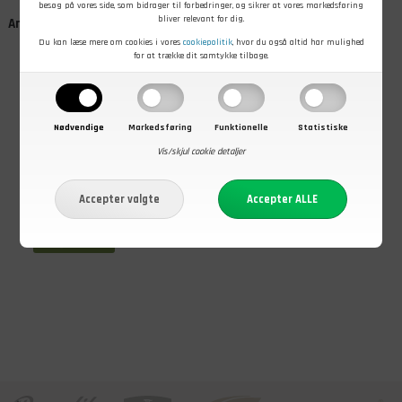
besøg på vores side, som bidrager til forbedringer, og sikrer at vores markedsføring
bliver relevant for dig.
Andre kunder købte også
Du kan læse mere om cookies i vores
cookiepolitik
, hvor du også altid har mulighed
for at trække dit samtykke tilbage.
Nødvendige
Markedsføring
Funktionelle
Statistiske
Vis/skjul cookie detaljer
199,00
DKK
Leatherman
læder etui, 4,5",
Sort
På lager - Køb nu