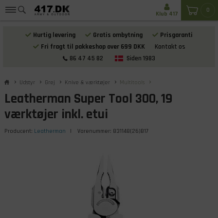
0
Klub 417
Hurtig levering
Gratis ombytning
Prisgaranti
Fri fragt til pakkeshop over 699 DKK
Kontakt os
86 47 45 82
Siden 1983
Udstyr
Grej
Knive & værktøjer
Multitools
Leatherman Super Tool 300, 19
værktøjer inkl. etui
Producent:
Leatherman
| Varenummer:
831148(26)B17