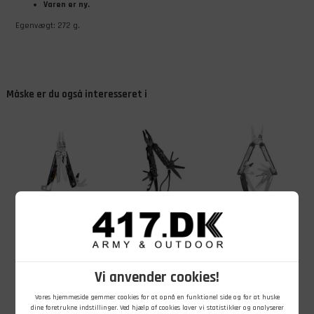
Varen er ny.
Egenvægt: 272 g.
Måske er du også interesseret i
1.349,00
DKK
249,00
DKK
2.349,00
DKK
Leatherman
Mil-Tec Multi-
Leatherman
Signal Multi-
Tool, 9
ARC Multi-Tool
Tool med etui,
værktøjer, Sort
med Etui, 20
19 værktøjer
Værktøjer
På lager - Køb nu
På lager - Køb nu
På lager - Køb nu
Vi anvender cookies!
Vores hjemmeside gemmer cookies for at opnå en funktionel side og for at huske
dine foretrukne indstillinger. Ved hjælp af cookies laver vi statistikker og analyserer