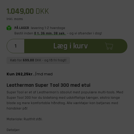
1.049,00
DKK
Inkl. moms
PÅ LAGER
levering 1-2 hverdage
Bestil inden
0
t
.
36
min
.
38
sek
.
– og vi afsender i dag!
Læg i kurv
Køb for
699,00
DKK
- og få fri fragt!
Leatherman Super Tool 300 med etui
Super Tool er et af Leatherman’s absolut mest populære multi-tools. Med
Super Tool 300 har du bidetang med udskiftelige tænger, ekstra lange
blade og mere komfortable håndtag. Alle værktøjer kan betjenes med
handsker på!
Materiale: Rustfrit stål.
Detaljer: