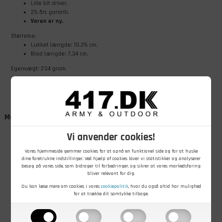
Lille bit driver.
25 års garanti.
Varen er ny.
Størrelse:
Lukket længde: 10,26 cm.
Blad længde: 7,34 cm.
Egenvægt: 234 gram.
Måske er du også interesseret i
Vi anvender cookies!
Vores hjemmeside gemmer cookies for at opnå en funktionel side og for at huske
dine foretrukne indstillinger. Ved hjælp af cookies laver vi statistikker og analyserer
besøg på vores side, som bidrager til forbedringer, og sikrer at vores markedsføring
bliver relevant for dig.
Du kan læse mere om cookies i vores
cookiepolitik
, hvor du også altid har mulighed
for at trække dit samtykke tilbage.
1.449,00
DKK
1.049,00
DKK
1.049,00
DKK
Leatherman
Leatherman
Leatherman
Surge, 21
Super Tool 300,
Super Tool 300,