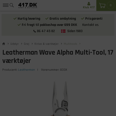
0
Klub 417
Hurtig levering
Gratis ombytning
Prisgaranti
Fri fragt til pakkeshop over 699 DKK
Kontakt os
86 47 45 82
Siden 1983
Udstyr
Grej
Knive & værktøjer
Multitools
Leatherman Wave Alpha Multi-Tool, 17
værktøjer
Producent:
Leatherman
| Varenummer:
833X