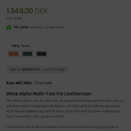
1.949,00
DKK
Inkl. moms
PÅ LAGER
levering 1-2 hverdage
Vælg farve
Køb for
699,00
DKK
- og få fri fragt!
Wave Alpha Multi-Tool fra Leatherman
Med Wave Alpha har du altid alle de vigtigste tools lige ved hånden. Den er
udstyret med 17 forskellige værktøjer, som alle nemt kan åbnes og lukkes.
Multi-toolet hjælper dig med at klare store som små opgaver i hverdagen
og er fremstillet i den bedste kvalitet.
Leatherman Wave Alpha kommer med et korrosianbestandigt magnacut-