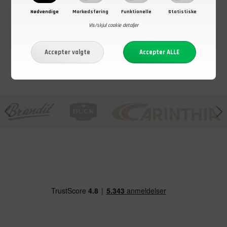
værktøjer inkl.
19 værktøjer
19 værktøjer,
Nødvendige
Markedsføring
Funktionelle
Statistiske
nylon etui
inkl. etui
Sort
På lager - Køb nu
På lager - Køb nu
På lager - Køb nu
Vis/skjul cookie detaljer