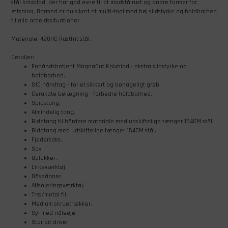
stål knivblad, der har god evne til at modstå rust og andre former for
ætsning. Dermed er du sikret et multi-tool med høj slidstyrke og holdbarhed
til alle arbejdssituationer.
Materiale: 420HC Rustfrit stål.
Detaljer:
Enhåndsbetjent MagnaCut Knivblad - ekstra slidstyrke og
holdbarhed.
G10 håndtag - for et sikkert og behageligt greb.
Cerakote belægning - forbedre holdbarhed.
Spidstang.
Almindelig tang.
Bidetang til hårdere materiale med udskiftelige tænger 154CM stål.
Bidetang med udskiftelige tænger 154CM stål.
Fjedersaks.
Sav.
Oplukker.
Lirkeværktøj.
Dåseåbner.
Afisoleringsværktøj.
Træ/metal fil.
Medium skruetrækker.
Syl med nåleøje.
Stor bit driver.