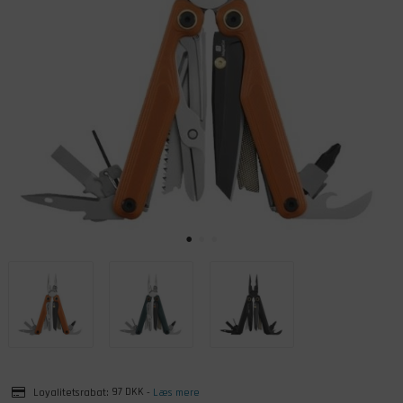
Loyalitetsrabat:
97 DKK
-
Læs mere