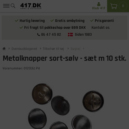
0
Klub 417
Hurtig levering
Gratis ombytning
Prisgaranti
Fri fragt til pakkeshop over 699 DKK
Kontakt os
86 47 45 82
Siden 1983
Overskudslageret
Tilbehør til tøj
Sygrej
Metalknapper sort-sølv - sæt m 10 stk.
Varenummer:
0120(6) P4