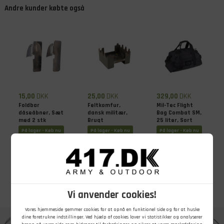
Andre kunder købte også
15,00
DKK
25,00
DKK
329,00
DKK
Foldbar
Feltkomfur,
Mil-Tec Flight
dåseåbner, Sæt
dansk militær,
Bag Combat SM,
med 2 stk
Brugt
25 liter, Sort
På lager - Køb nu
På lager - Køb nu
På lager - Køb nu
Vi anvender cookies!
Vores hjemmeside gemmer cookies for at opnå en funktionel side og for at huske
dine foretrukne indstillinger. Ved hjælp af cookies laver vi statistikker og analyserer