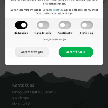
besøg på vores side, som bidrager til forbedringer, og sikrer at vores markedsføring
bliver relevant for dig.
Du kan læse mere om cookies i vores
cookiepolitik
, hvor du også altid har mulighed
for at trække dit samtykke tilbage.
Nødvendige
Markedsføring
Funktionelle
Statistiske
Vis/skjul cookie detaljer
Kontakt os
Besøg vores butik i Gjerlev J.
417.dk ApS
Mercurvej 2