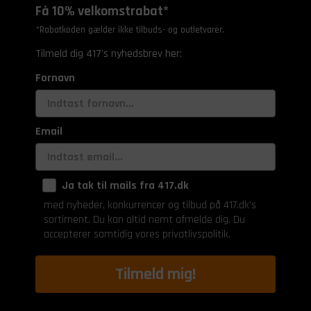
Få 10% velkomstrabat*
*Rabatkoden gælder ikke tilbuds- og outletvarer.
Tilmeld dig 417's nyhedsbrev her:
Fornavn
Email
Ja tak til mails fra 417.dk
med nyheder, konkurrencer og tilbud på 417.dk's
sortiment. Du kan altid nemt afmelde dig. Du
accepterer samtidig vores privatlivspolitik.
Tilmeld mig!