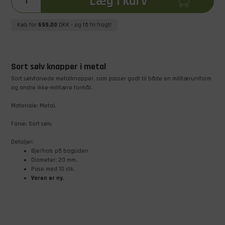
Læg i kurv
Køb for
699,00
DKK
- og få fri fragt!
Sort sølv knapper i metal
Sort sølvfarvede metalknapper, som passer godt til både en militæruniform
og andre ikke-militære formål.
Materiale: Metal.
Farve: Sort sølv.
Detaljer:
Øje/hals på bagsiden
Diameter: 20 mm.
Pose med 10 stk.
Varen er ny.