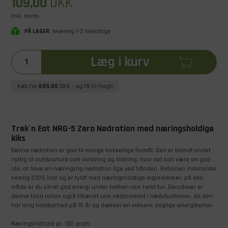
109,00
DKK
Inkl. moms
PÅ LAGER
levering 1-2 hverdage
Læg i kurv
Køb for
699,00
DKK
- og få fri fragt!
Trek´n Eat NRG-5 Zero Nødration med næringsholdige
kiks
Denne nødration er god til mange forskellige formål. Den er blandt andet
nyttig til outdoorture som vandring og klatring, hvor det kan være en god
ide, at have en næringsrig nødration lige ved hånden. Rationen indeholder
nemlig 2325 kcal og er fyldt med næringsholdige ingredienser, på den
måde er du sikret god energi under hvilken som helst tur. Derudover er
denne food ration også tiltænkt som nødproviant i nødsituationer, da den
har lang holdbarhed på 15 år og dækker en voksens daglige energibehov.
Næringsindhold pr. 100 gram: