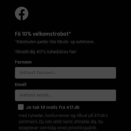
Få 10% velkomstrabat*
*Rabatkoden gælder ikke tilbuds- og outletvarer.
Tilmeld dig 417's nyhedsbrev her:
Fornavn
Email
Ja tak til mails fra 417.dk
med nyheder, konkurrencer og tilbud på 417.dk's
sortiment. Du kan altid nemt afmelde dig. Du
accepterer samtidig vores privatlivspolitik.