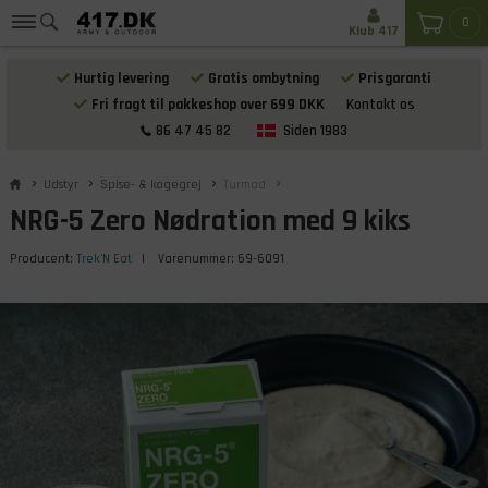
0
Klub 417
Hurtig levering
Gratis ombytning
Prisgaranti
Fri fragt til pakkeshop over 699 DKK
Kontakt os
86 47 45 82
Siden 1983
Udstyr
Spise- & kogegrej
Turmad
NRG-5 Zero Nødration med 9 kiks
Producent:
Trek'N Eat
| Varenummer:
69-6091