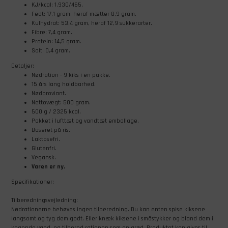
KJ/kcal: 1.930/465.
Fedt: 17,1 gram, heraf mætter 8,9 gram.
Kulhydrat: 53,4 gram, heraf 12,9 sukkerarter.
Fibre: 7,4 gram.
Protein: 14,5 gram.
Salt: 0,4 gram.
Detaljer:
Nødration - 9 kiks i en pakke.
15 års lang holdbarhed.
Nødproviant.
Nettovægt: 500 gram.
500 g / 2325 kcal.
Pakket i lufttæt og vandtæt emballage.
Baseret på ris.
Laktosefri.
Glutenfri.
Vegansk.
Varen er ny.
Specifikationer:
Tilberedningsvejledning:
Nødrationerne behøves ingen tilberedning. Du kan enten spise kiksene
langsomt og tyg dem godt. Eller knæk kiksene i småstykker og bland dem i
kogende vand, og tilbered rationen som en grød. Produktet kan gives til