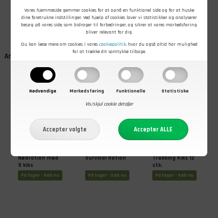
Carne, 2160
På lager - Køb nu
På lager - Køb nu
På lager - Køb nu
Vores hjemmeside gemmer cookies for at opnå en funktionel side og for at huske
Kcal, 6
dine foretrukne indstillinger. Ved hjælp af cookies laver vi statistikker og analyserer
portioner
besøg på vores side, som bidrager til forbedringer, og sikrer at vores markedsføring
bliver relevant for dig.
Du kan læse mere om cookies i vores
cookiepolitik
, hvor du også altid har mulighed
for at trække dit samtykke tilbage.
Andre kunder købte også
Nødvendige
Markedsføring
Funktionelle
Statistiske
Vis/skjul cookie detaljer
99,00
DKK
59,00
DKK
29,00
DKK
NRG-5
Trek'n Eat
Trek'n Eat
Nødration med
Survival Ration
Trekking Kiks 12
9 kiks
stk.
På lager - Køb nu
På lager - Køb nu
På lager - Køb nu