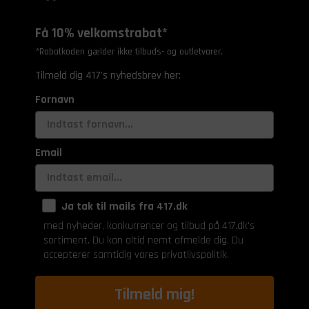
Få 10% velkomstrabat*
*Rabatkoden gælder ikke tilbuds- og outletvarer.
Tilmeld dig 417's nyhedsbrev her:
Fornavn
Email
Ja tak til mails fra 417.dk
med nyheder, konkurrencer og tilbud på 417.dk's
sortiment. Du kan altid nemt afmelde dig. Du
accepterer samtidig vores privatlivspolitik.
Tilmeld mig!