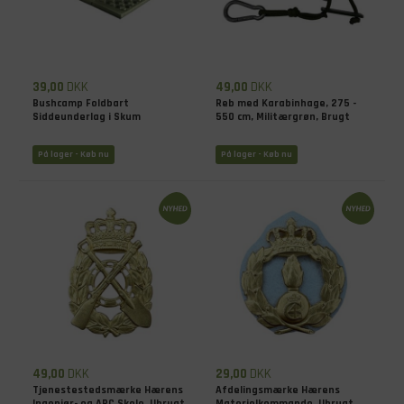
39,00
DKK
49,00
DKK
Bushcamp Foldbart
Reb med Karabinhage, 275 -
Siddeunderlag i Skum
550 cm, Militærgrøn, Brugt
På lager - Køb nu
På lager - Køb nu
49,00
DKK
29,00
DKK
Tjenestestedsmærke Hærens
Afdelingsmærke Hærens
Ingeniør- og ABC Skole, Ubrugt
Materielkommando, Ubrugt