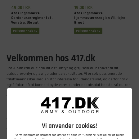
49,00
DKK
19,00
DKK
Afdelingsmærke
Afdelingsmærke
Gardehusarregimentet,
Hjemmeværnsregion VII, Højre,
Venstre, Ubrugt
Brugt
På lager - Køb nu
På lager - Køb nu
Velkommen hos 417.dk
Hos 417.dk kan du finde alt det udstyr og grej, som du behøver til dit
outdooreventyr og øvrige udendørsaktiviteter. Vi er selv passionerede
friluftsmennesker med en stor interesse for udendørslivet, og derfor har vi
også fokus på at kunne tilbyde vores kunder det absolut bedste, så du kan
få det maksimale ud af udelivet. Så gå endelig på opdagelse hos 417.dk og
find det, du skal bruge til dit næste eventyr.
Spændende sortiment hos 417.dk
417.dk tilbyder et stort og spændende udvalg af beklædning, udstyr og grej
til både mænd, kvinder og børn, som du kan kigge nærmere på her i vores
Vi anvender cookies!
shop. Du er også velkommen til at besøge vores butik, der befinder sig lidt
nord for Randers. Butikken er fyldt med grej fra ende til anden – og du kan
Vores hjemmeside gemmer cookies for at opnå en funktionel side og for at huske