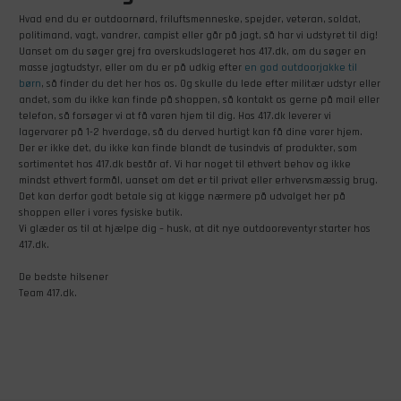
Hvad end du er outdoornørd, friluftsmenneske, spejder, veteran, soldat,
politimand, vagt, vandrer, campist eller går på jagt, så har vi udstyret til dig!
Uanset om du søger grej fra overskudslageret hos 417.dk, om du søger en
masse jagtudstyr, eller om du er på udkig efter
en god outdoorjakke til
børn
, så finder du det her hos os. Og skulle du lede efter militær udstyr eller
andet, som du ikke kan finde på shoppen, så kontakt os gerne på mail eller
telefon, så forsøger vi at få varen hjem til dig. Hos 417.dk leverer vi
lagervarer på 1-2 hverdage, så du derved hurtigt kan få dine varer hjem.
Der er ikke det, du ikke kan finde blandt de tusindvis af produkter, som
sortimentet hos 417.dk består af. Vi har noget til ethvert behov og ikke
mindst ethvert formål, uanset om det er til privat eller erhvervsmæssig brug.
Det kan derfor godt betale sig at kigge nærmere på udvalget her på
shoppen eller i vores fysiske butik.
Vi glæder os til at hjælpe dig – husk, at dit nye outdooreventyr starter hos
417.dk.
De bedste hilsener
Team 417.dk.