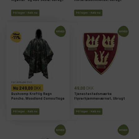
På lager - Køb nu
På lager - Køb nu
-11%
Før
279,00
DKK
Nu
249,00
DKK
49,00
DKK
Bushcamp Kraftig Regn
Tjenestestedsmærke
Poncho, Woodland Camouflage
Flyverhjemmeværnet, Ubrugt
På lager - Køb nu
På lager - Køb nu