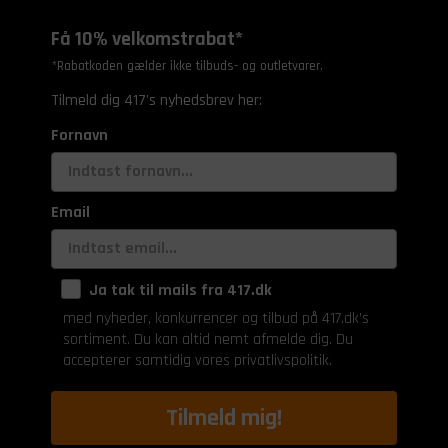
Få 10% velkomstrabat*
*Rabatkoden gælder ikke tilbuds- og outletvarer.
Tilmeld dig 417's nyhedsbrev her:
Fornavn
Email
Ja tak til mails fra 417.dk
med nyheder, konkurrencer og tilbud på 417.dk's
sortiment. Du kan altid nemt afmelde dig. Du
accepterer samtidig vores privatlivspolitik.
Tilmeld mig!