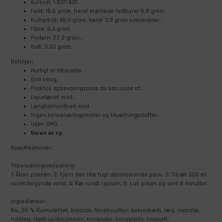
KJ/kcal: 1.837/437.
Fedt: 15,6 gram, heraf mættede fedtsyrer 5,8 gram.
Kulhydrat: 48,9 gram, heraf 3,9 gram sukkerarter.
Fibre: 6,4 gram.
Protein: 22,2 gram.
Salt: 3,33 gram.
Detaljer:
Hurtigt at tilberede.
God smag.
Praktisk opbevaringspose du kan spise af.
Frysetørret mad.
Langtidsholdbart mad.
Ingen konserveringsmidler og tilsætningsstoffer.
Uden GMO.
Varen er ny.
Specifikationer:
Tilberedningsvejledning:
1: Åben pakken, 2: Fjern den lille fugt absorberende pose, 3: Tilsæt 300 ml.
varmt/kogende vand, 4: Rør rundt i posen, 5: Luk posen og vent 8 minutter.
Ingredienser:
Ris, 20 % Kulmulefilet, broccoli, fiskebouillon, kokosmælk, læg, rapsolie,
hvidløg, stødt spidskommen, koriander, karrypasta, limesaft.