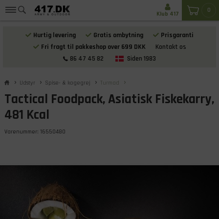
0
Klub 417
Hurtig levering
Gratis ombytning
Prisgaranti
Fri fragt til pakkeshop over 699 DKK
Kontakt os
86 47 45 82
Siden 1983
Udstyr
Spise- & kogegrej
Turmad
Tactical Foodpack, Asiatisk Fiskekarry,
481 Kcal
Varenummer:
16550480