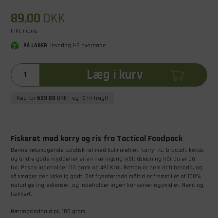
89,00
DKK
Inkl. moms
PÅ LAGER
levering 1-2 hverdage
Læg i kurv
Køb for
699,00
DKK
- og få fri fragt!
Fiskeret med karry og ris fra Tactical Foodpack
Denne velsmagende asiatisk ret med kulmulefilet, karry, ris, broccoli, kokos
og andre gode krydderier er en næringsrig måltidsløsning når du er på
tur. Posen indeholder 110 gram og 481 Kcal. Retten er nem at tilberede, og
så smager den virkelig godt. Det frysetørrede måltid er fremstillet af 100%
naturlige ingredienser, og indeholder ingen konserveringsmidler. Nemt og
lækkert.
Næringsindhold pr. 100 gram: