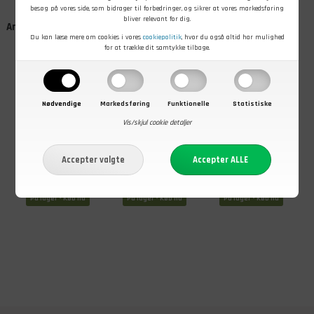
besøg på vores side, som bidrager til forbedringer, og sikrer at vores markedsføring
bliver relevant for dig.
Andre kunder købte også
Du kan læse mere om cookies i vores
cookiepolitik
, hvor du også altid har mulighed
for at trække dit samtykke tilbage.
Nødvendige
Markedsføring
Funktionelle
Statistiske
Vis/skjul cookie detaljer
69,00
DKK
79,00
DKK
129,00
DKK
Tactical
Tactical
Trek'n Eat Chili
Foodpack, Spicy
Foodpack,
con Carne
Suppe med
Vegansk Wok
Nudler, 346 Kcal
med Nudler, 503
På lager - Køb nu
På lager - Køb nu
På lager - Køb nu
Kcal