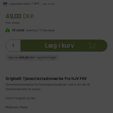
Loyalitetsrabat:
2 DKK
-
Læs mere
49,00
DKK
Inkl. moms
PÅ LAGER
levering 1-2 hverdage
Læg i kurv
Køb for
699,00
DKK
- og få fri fragt!
Originalt Tjenestestedsmærke fra HJV FHV
Tjenestestedsmærke fra Flyverhjemmeværnet, som er en del af
hjemmeværnets tre grene.
Farve: Forgyldt og rød.
Materiale: Metal.