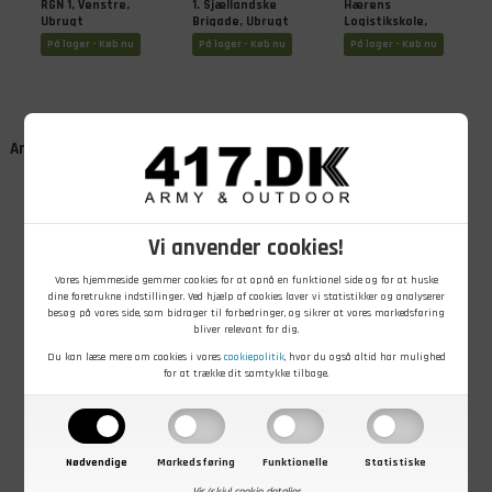
RGN 1, Venstre,
1. Sjællandske
Hærens
Ubrugt
Brigade, Ubrugt
Logistikskole,
Ubrugt
På lager - Køb nu
På lager - Køb nu
På lager - Køb nu
Andre kunder købte også
Vi anvender cookies!
Vores hjemmeside gemmer cookies for at opnå en funktionel side og for at huske
dine foretrukne indstillinger. Ved hjælp af cookies laver vi statistikker og analyserer
besøg på vores side, som bidrager til forbedringer, og sikrer at vores markedsføring
bliver relevant for dig.
49,00
DKK
129,00
DKK
Du kan læse mere om cookies i vores
cookiepolitik
, hvor du også altid har mulighed
Tjenestestedsmærke
Original Tysk
for at trække dit samtykke tilbage.
Hærens
Ammunitionskasse,
Ingeniør- og
Brugt
ABC Skole,
På lager - Køb nu
På lager - Køb nu
Ubrugt
Nødvendige
Markedsføring
Funktionelle
Statistiske
Vis/skjul cookie detaljer