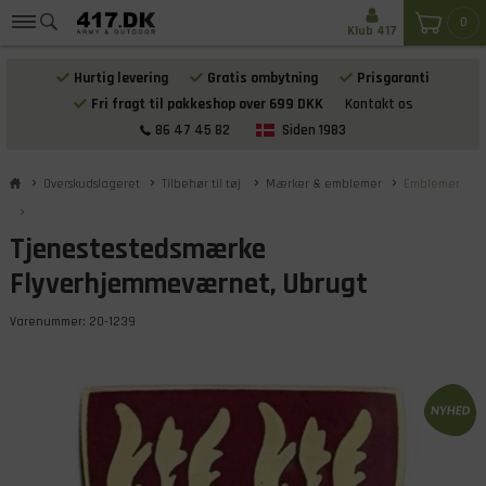
0
Klub 417
Hurtig levering
Gratis ombytning
Prisgaranti
Fri fragt til pakkeshop over 699 DKK
Kontakt os
86 47 45 82
Siden 1983
Overskudslageret
Tilbehør til tøj
Mærker & emblemer
Emblemer
Tjenestestedsmærke
Flyverhjemmeværnet, Ubrugt
Varenummer:
20-1239