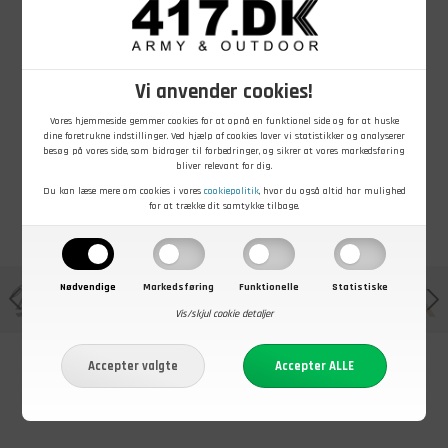
49,00
DKK
49,00
DKK
49,00
DKK
Afdelingsmærke
Afdelingsmærke
Tjenestestedsmærke
Hærens
Hærens
RGN 1, Venstre,
Vi anvender cookies!
Kampskole,
Kampskole,
Ubrugt
Højre, Ubrugt
Venstre, Ubrugt
På lager - Køb nu
På lager - Køb nu
På lager - Køb nu
Vores hjemmeside gemmer cookies for at opnå en funktionel side og for at huske
dine foretrukne indstillinger. Ved hjælp af cookies laver vi statistikker og analyserer
besøg på vores side, som bidrager til forbedringer, og sikrer at vores markedsføring
bliver relevant for dig.
Du kan læse mere om cookies i vores
cookiepolitik
, hvor du også altid har mulighed
for at trække dit samtykke tilbage.
Nødvendige
Markedsføring
Funktionelle
Statistiske
Vis/skjul cookie detaljer