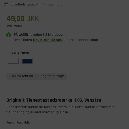
Loyalitetsrabat:
2 DKK
-
Læs mere
49,00
DKK
Inkl. moms
PÅ LAGER
levering 1-2 hverdage
Bestil inden
11
t
.
14
min
.
04
sek
.
– og vi afsender i dag!
Vælg farve
Køb for
699,00
DKK
- og få fri fragt!
Originalt Tjenestestedsmærke HKS, Venstre
Tjenestestedsmærke fra Hærens Kampskole. Dette mærke kommer med
filtunderlag og er med sommerfuglelåse.
Farve: Forgyldt.