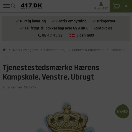
0
Klub 417
Hurtig levering
Gratis ombytning
Prisgaranti
Fri fragt til pakkeshop over 699 DKK
Kontakt os
86 47 45 82
Siden 1983
Overskudslageret
Tilbehør til tøj
Mærker & emblemer
Emblemer
Tjenestestedsmærke Hærens
Kampskole, Venstre, Ubrugt
Varenummer:
20-1242