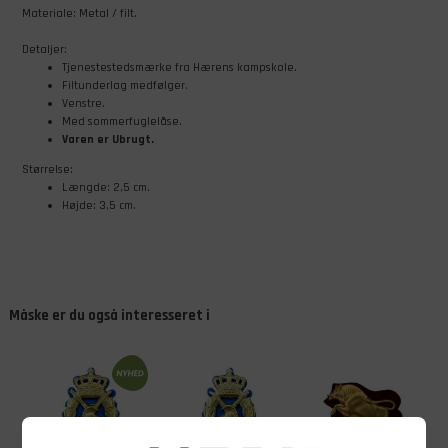
Materiale: Metal / filt.
Detaljer:
Tjenestestedsmærke fra Hærens kampskole.
Filtunderlag medfølger.
Venstre.
Med sommerfuglelåse.
Varen er Ubrugt.
Størrelse:
Længde: 2,5 cm.
Højde: 3,5 cm.
Måske er du også interesseret i