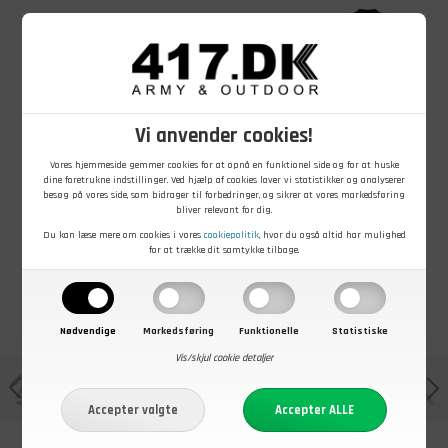
Vi anvender cookies!
65,00
DKK
249,00
DKK
189,00
DKK
Trangia låg til
Trangia HA
Forsvarets
kasserolle
lågpande Ø22
Termo
Vores hjemmeside gemmer cookies for at opnå en funktionel side og for at huske
cm
undertrøje,
dine foretrukne indstillinger. Ved hjælp af cookies laver vi statistikker og analyserer
Rund hals, M
besøg på vores side, som bidrager til forbedringer, og sikrer at vores markedsføring
På lager - Køb nu
På lager - Køb nu
På lager - Køb nu
bliver relevant for dig.
Du kan læse mere om cookies i vores
cookiepolitik
, hvor du også altid har mulighed
for at trække dit samtykke tilbage.
Nødvendige
Markedsføring
Funktionelle
Statistiske
Vis/skjul cookie detaljer