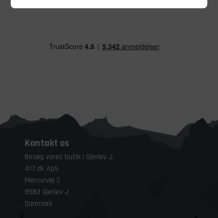
Kontakt os
Besøg vores butik i Gjerlev J.
417.dk ApS
Mercurvej 2
8983 Gjerlev J
Danmark