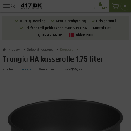
0
Klub 417
Hurtig levering
Gratis ombytning
Prisgaranti
Fri fragt til pakkeshop over 699 DKK
Kontakt os
86 47 45 82
Siden 1983
Udstyr
Spise- & kogegrej
Kogegrej
Trangia HA kasserolle 1,75 liter
Producent:
Trangia
| Varenummer:
50-562(29)B2