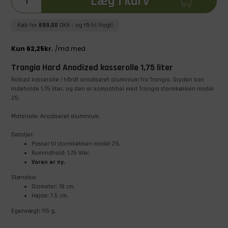
Læg i kurv
Køb for
699,00
DKK
- og få fri fragt!
Trangia Hard Anodized kasserolle 1,75 liter
Robust kasserolle i hårdt anodiseret aluminium fra Trangia. Gryden kan
indeholde 1,75 liter, og den er kompatibel med Trangia stormkøkken model
25.
Materiale: Anodiseret aluminium.
Detaljer:
Passer til stormkøkken model 25.
Rumindhold: 1,75 liter.
Varen er ny.
Størrelse:
Diameter: 18 cm.
Højde: 7,5 cm.
Egenvægt: 115 g.