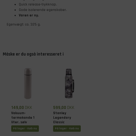
Quick release-trykknap.
Gode isolerende egenskaber.
Varen er ny.
Egenvægt: ca. 325 g.
Måske er du også interesseret i
149,00
DKK
599,00
DKK
Vakuum-
Stanley
termokande 1
Legendary
liter, sølv
Classic
termoflaske, 1
På lager - Køb nu
På lager - Køb nu
liter, Country
DNA