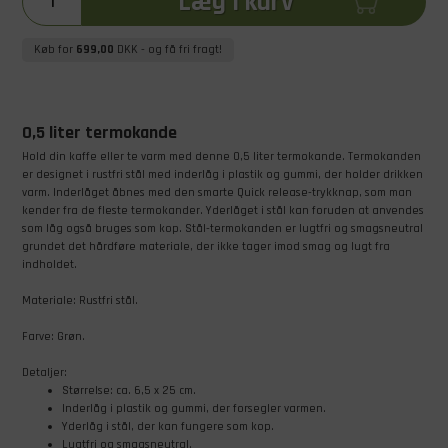
Læg i kurv
Køb for
699,00
DKK
- og få fri fragt!
0,5 liter termokande
Hold din kaffe eller te varm med denne 0,5 liter termokande. Termokanden
er designet i rustfri stål med inderlåg i plastik og gummi, der holder drikken
varm. Inderlåget åbnes med den smarte Quick release-trykknap, som man
kender fra de fleste termokander. Yderlåget i stål kan foruden at anvendes
som låg også bruges som kop. Stål-termokanden er lugtfri og smagsneutral
grundet det hårdføre materiale, der ikke tager imod smag og lugt fra
indholdet.
Materiale: Rustfri stål.
Farve: Grøn.
Detaljer:
Størrelse: ca. 6,5 x 25 cm.
Inderlåg i plastik og gummi, der forsegler varmen.
Yderlåg i stål, der kan fungere som kop.
Lugtfri og smagsneutral.