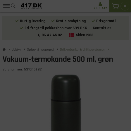
0
Klub 417
Hurtig levering
Gratis ombytning
Prisgaranti
Fri fragt til pakkeshop over 699 DKK
Kontakt os
86 47 45 82
Siden 1983
Udstyr
Spise- & kogegrej
Drikkedunke & drikkesystemer
Vakuum-termokande 500 ml, grøn
Varenummer:
5310(15) B2