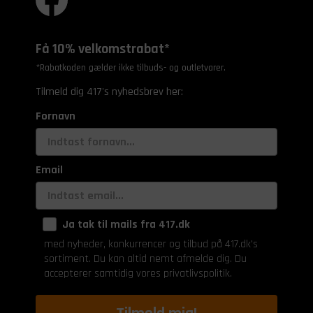
Få 10% velkomstrabat*
*Rabatkoden gælder ikke tilbuds- og outletvarer.
Tilmeld dig 417's nyhedsbrev her:
Fornavn
Email
Ja tak til mails fra 417.dk
med nyheder, konkurrencer og tilbud på 417.dk's
sortiment. Du kan altid nemt afmelde dig. Du
accepterer samtidig vores privatlivspolitik.