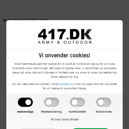
Andre kunder købte også
Vi anvender cookies!
Vores hjemmeside gemmer cookies for at opnå en funktionel side og for at huske
dine foretrukne indstillinger. Ved hjælp af cookies laver vi statistikker og analyserer
129,00
DKK
49,00
DKK
349,00
DKK
besøg på vores side, som bidrager til forbedringer, og sikrer at vores markedsføring
Monocular
Militærseler
Camouflagenet
bliver relevant for dig.
kikkert 10 x 25,
M/58, Dansk
med
Du kan læse mere om cookies i vores
cookiepolitik
, hvor du også altid har mulighed
Woodland
Militær,
Opbevaringstaske,
for at trække dit samtykke tilbage.
camouflage
Ubrugte
3 x 2 M, Oliven
På lager - Køb nu
På lager - Køb nu
På lager - Køb nu
Nødvendige
Markedsføring
Funktionelle
Statistiske
Vis/skjul cookie detaljer