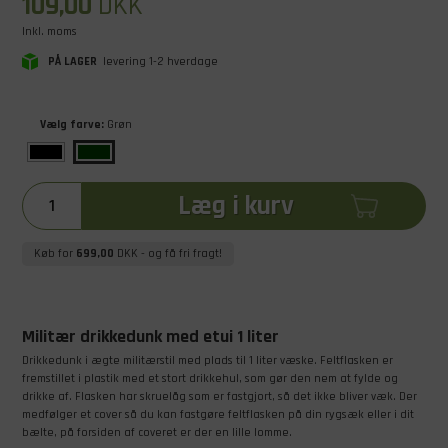
109,00
DKK
Inkl. moms
PÅ LAGER
levering 1-2 hverdage
Vælg farve:
Grøn
Læg i kurv
Køb for
699,00
DKK
- og få fri fragt!
Militær drikkedunk med etui 1 liter
Drikkedunk i ægte militærstil med plads til 1 liter væske. Feltflasken er
fremstillet i plastik med et stort drikkehul, som gør den nem at fylde og
drikke af. Flasken har skruelåg som er fastgjort, så det ikke bliver væk. Der
medfølger et cover så du kan fastgøre feltflasken på din rygsæk eller i dit
bælte, på forsiden af coveret er der en lille lomme.