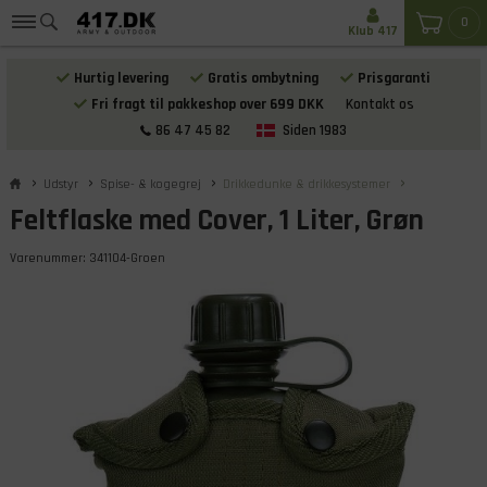
0
Klub 417
Hurtig levering
Gratis ombytning
Prisgaranti
Fri fragt til pakkeshop over 699 DKK
Kontakt os
86 47 45 82
Siden 1983
Udstyr
Spise- & kogegrej
Drikkedunke & drikkesystemer
Feltflaske med Cover, 1 Liter, Grøn
Varenummer:
341104-Groen