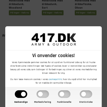
Mavetaske med
Mavetaske med
Mavetaske med
drikkedunk,
drikkedunk,
drikkeflaske,
Woodland
Sort
Oliven
camouflage
På lager - Køb nu
På lager - Køb nu
På lager - Køb nu
Andre kunder købte også
Vi anvender cookies!
Vores hjemmeside gemmer cookies for at opnå en funktionel side og for at huske
dine foretrukne indstillinger. Ved hjælp af cookies laver vi statistikker og analyserer
besøg på vores side, som bidrager til forbedringer, og sikrer at vores markedsføring
bliver relevant for dig.
849,00
DKK
29,00
DKK
39,00
DKK
Du kan læse mere om cookies i vores
cookiepolitik
, hvor du også altid har mulighed
101 INC
BCB Fire Dragon
101 INC 3D Patch
for at trække dit samtykke tilbage.
Commando
Sprittabletter,
"Danish Viking",
rygsæk, 70L,
6 stk
Rød
Grøn
På lager - Køb nu
På lager - Køb nu
På lager - Køb nu
Nødvendige
Markedsføring
Funktionelle
Statistiske