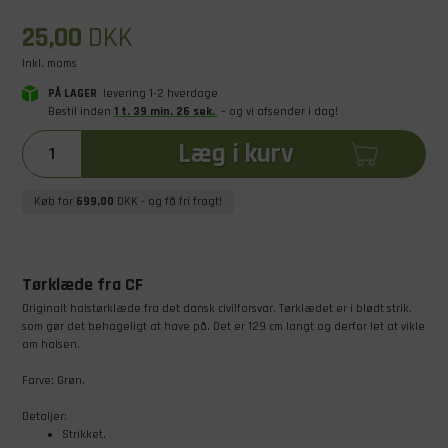
25,00
DKK
Inkl. moms
PÅ LAGER
levering 1-2 hverdage
Bestil inden
1
t
.
39
min
.
25
sek
.
– og vi afsender i dag!
Læg i kurv
Køb for
699,00
DKK
- og få fri fragt!
Tørklæde fra CF
Originalt halstørklæde fra det dansk civilforsvar. Tørklædet er i blødt strik,
som gør det behageligt at have på. Det er 129 cm langt og derfor let at vikle
om halsen.
Farve: Grøn.
Detaljer:
Strikket.