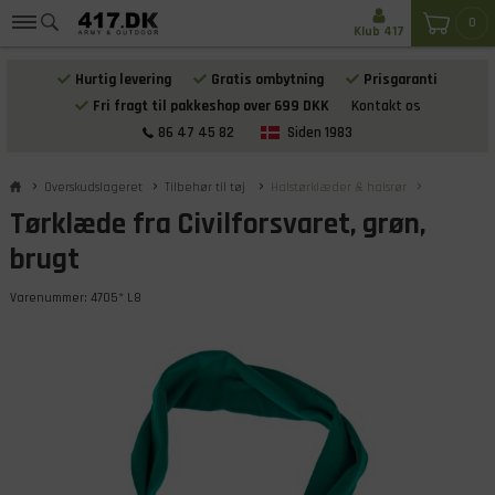
0
Klub 417
Hurtig levering
Gratis ombytning
Prisgaranti
Fri fragt til pakkeshop over 699 DKK
Kontakt os
86 47 45 82
Siden 1983
Overskudslageret
Tilbehør til tøj
Halstørklæder & halsrør
Tørklæde fra Civilforsvaret, grøn,
brugt
Varenummer:
4705* L8