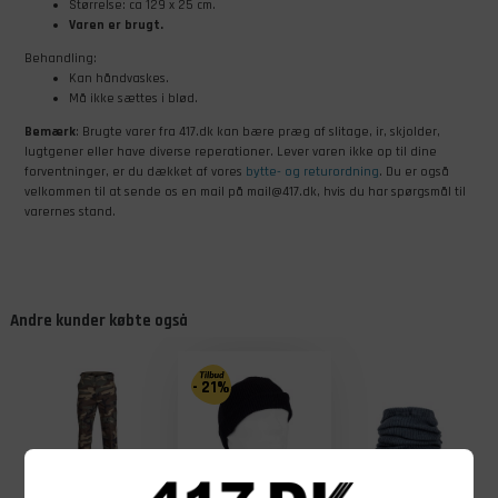
Størrelse: ca 129 x 25 cm.
Varen er brugt.
Behandling:
Kan håndvaskes.
Må ikke sættes i blød.
Bemærk
: Brugte varer fra 417.dk kan bære præg af slitage, ir, skjolder,
lugtgener eller have diverse reperationer. Lever varen ikke op til dine
forventninger, er du dækket af vores
bytte- og returordning
. Du er også
velkommen til at sende os en mail på mail@417.dk, hvis du har spørgsmål til
varernes stand.
Andre kunder købte også
- 21%
19,00
Før
DKK