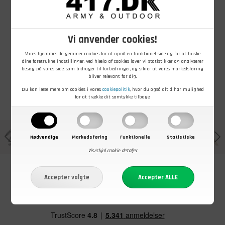
299,00
DKK
Nu
15,00
DKK
39,00
DKK
Mil-Tec BDU
Patruljehue,
Halsrør, Dansk
Field pants
Sort
Flyvevåben,
camouflage
100% uld,
Vi anvender cookies!
bukser, US
Blågrå, Brugt
På lager - Køb nu
På lager - Køb nu
På lager - Køb nu
Woodland
Vores hjemmeside gemmer cookies for at opnå en funktionel side og for at huske
dine foretrukne indstillinger. Ved hjælp af cookies laver vi statistikker og analyserer
besøg på vores side, som bidrager til forbedringer, og sikrer at vores markedsføring
bliver relevant for dig.
Du kan læse mere om cookies i vores
cookiepolitik
, hvor du også altid har mulighed
for at trække dit samtykke tilbage.
Nødvendige
Markedsføring
Funktionelle
Statistiske
Vis/skjul cookie detaljer